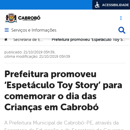
ACESSIBILIDADE
Acesso ráp
Busca
Serviços e Informações
Abrir menu principal de navegação
Você está aqui:
Secretaria de Educação
Prefeitura promoveu ‘Espetáculo Toy Story’ para comemorar o dia das Crianças em Cabrobó
>
>
publicado: 21/10/2019 05h39,
última modificação: 21/10/2019 05h39
Prefeitura promoveu
‘Espetáculo Toy Story’ para
comemorar o dia das
Crianças em Cabrobó
A Prefeitura Municipal de Cabrobó-PE, através da