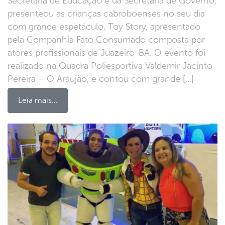
Secretaria de Educação e da Secretaria de Governo,
presenteou as crianças cabroboenses no seu dia
com grande espetáculo, Toy Story, apresentado
pela Companhia Fato Consumado composta por
atores profissionais de Juazeiro-BA. O evento foi
realizado na Quadra Poliesportiva Valdemir Jacinto
Pereira – O Araujão, e contou com grande […]
Leia mais…