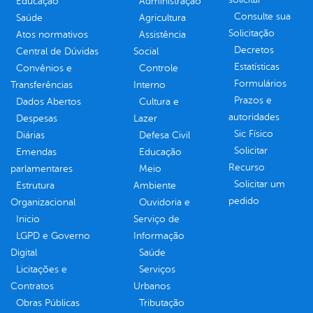
Educação
Administração
Consulte sua
Saúde
Agricultura
Solicitação
Atos normativos
Assistência
Decretos
Central de Dúvidas
Social
Estatísticas
Convênios e
Controle
Formulários
Transferências
Interno
Prazos e
Dados Abertos
Cultura e
autoridades
Despesas
Lazer
Sic Físico
Diárias
Defesa Civil
Solicitar
Emendas
Educação
Recurso
parlamentares
Meio
Solicitar um
Estrutura
Ambiente
pedido
Organizacional
Ouvidoria e
Inicio
Serviço de
LGPD e Governo
Informação
Digital
Saúde
Licitações e
Serviços
Contratos
Urbanos
Obras Públicas
Tributação