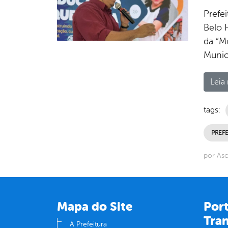
Prefe
Belo 
da “M
Munici
Leia 
tags:
PREF
por As
Mapa do Site
Port
Tra
A Prefeitura