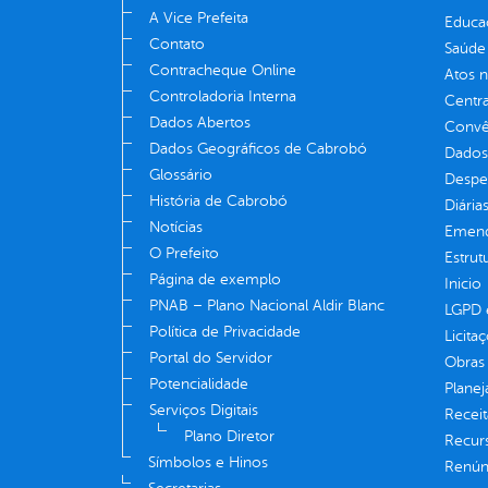
A Vice Prefeita
Educa
Contato
Saúde
Contracheque Online
Atos 
Controladoria Interna
Centra
Dados Abertos
Convên
Dados Geográficos de Cabrobó
Dados
Glossário
Despe
História de Cabrobó
Diária
Notícias
Emend
O Prefeito
Estrut
Página de exemplo
Inicio
PNAB – Plano Nacional Aldir Blanc
LGPD e
Política de Privacidade
Licita
Portal do Servidor
Obras 
Potencialidade
Plane
Serviços Digitais
Receit
Plano Diretor
Recur
Símbolos e Hinos
Renúnc