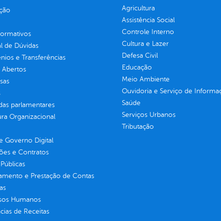
Agricultura
ção
Assistência Social
Controle Interno
normativos
Cultura e Lazer
l de Dúvidas
Defesa Civil
ios e Transferências
Educação
 Abertos
Meio Ambiente
sas
Ouvidoria e Serviço de Informa
s
Saúde
as parlamentares
Serviços Urbanos
ura Organizacional
Tributação
 Governo Digital
ções e Contratos
Públicas
jamento e Prestação de Contas
as
sos Humanos
ias de Receitas