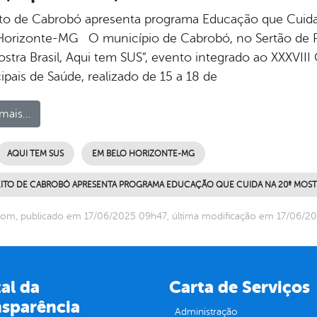
ito de Cabrobó apresenta programa Educação que Cuida 
Horizonte-MG O município de Cabrobó, no Sertão de P
ostra Brasil, Aqui tem SUS”, evento integrado ao XXXVIII
pais de Saúde, realizado de 15 a 18 de
mais...
AQUI TEM SUS
EM BELO HORIZONTE-MG
EITO DE CABROBÓ APRESENTA PROGRAMA EDUCAÇÃO QUE CUIDA NA 20ª MOSTR
com, publicado em 17/06/2025 09h47, última modificação em 17/06/2
al da
Carta de Serviços
nsparência
Administração