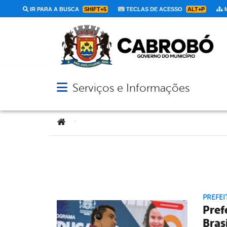
IR PARA A BUSCA
SHIFT+5
TECLAS DE ACESSO
ALT+P
M
Serviços e Informações
Abrir menu principal de navegação
Você está aqui:
>
PREFEI
Pref
Bras