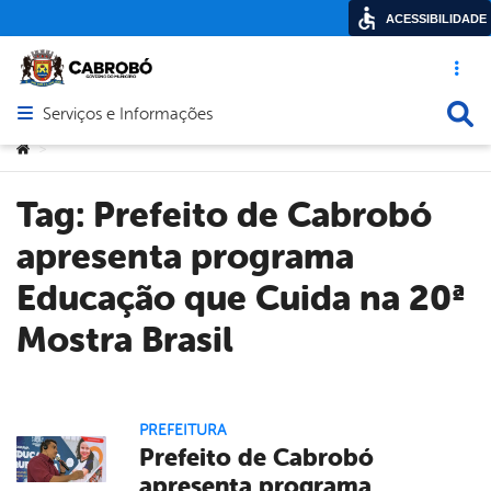
ACESSIBILIDADE
Acesso ráp
Busca
Serviços e Informações
Abrir menu principal de navegação
Você está aqui:
>
Tag:
Prefeito de Cabrobó
apresenta programa
Educação que Cuida na 20ª
Mostra Brasil
PREFEITURA
Prefeito de Cabrobó
apresenta programa