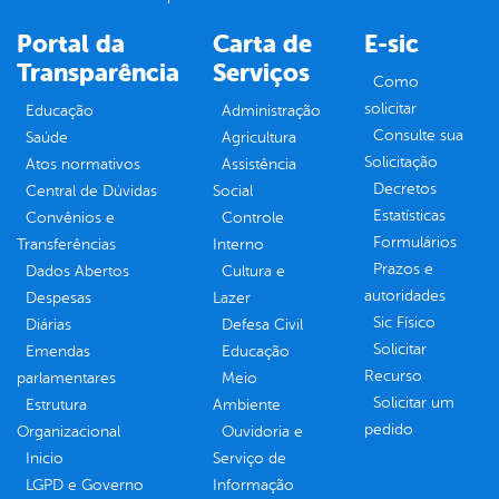
Portal da
Carta de
E-sic
Transparência
Serviços
Como
solicitar
Educação
Administração
Consulte sua
Saúde
Agricultura
Solicitação
Atos normativos
Assistência
Decretos
Central de Dúvidas
Social
Estatísticas
Convênios e
Controle
Formulários
Transferências
Interno
Prazos e
Dados Abertos
Cultura e
autoridades
Despesas
Lazer
Sic Físico
Diárias
Defesa Civil
Solicitar
Emendas
Educação
Recurso
parlamentares
Meio
Solicitar um
Estrutura
Ambiente
pedido
Organizacional
Ouvidoria e
Inicio
Serviço de
LGPD e Governo
Informação