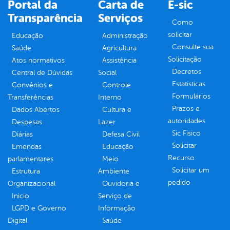
Portal da
Carta de
E-sic
Transparência
Serviços
Como
solicitar
Educação
Administração
Consulte sua
Saúde
Agricultura
Solicitação
Atos normativos
Assistência
Decretos
Central de Dúvidas
Social
Estatísticas
Convênios e
Controle
Formulários
Transferências
Interno
Prazos e
Dados Abertos
Cultura e
autoridades
Despesas
Lazer
Sic Físico
Diárias
Defesa Civil
Solicitar
Emendas
Educação
Recurso
parlamentares
Meio
Solicitar um
Estrutura
Ambiente
pedido
Organizacional
Ouvidoria e
Inicio
Serviço de
LGPD e Governo
Informação
Digital
Saúde