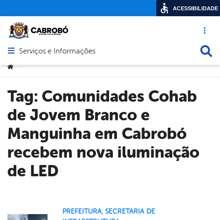
ACESSIBILIDADE
Acesso ráp
Busca
Serviços e Informações
Abrir menu principal de navegação
Você está aqui:
>
Tag:
Comunidades Cohab
de Jovem Branco e
Manguinha em Cabrobó
recebem nova iluminação
de LED
PREFEITURA
,
SECRETARIA DE