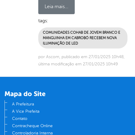
Leia mais...
tags:
COMUNIDADES COHAB DE JOVEM BRANCO E
MANGUINHA EM CABROBÓ RECEBEM NOVA
ILUMINAÇÃO DE LED
por Ascom, publicado em 27/01/2025 10h48,
última modificação em 27/01/2025 10h49
Mapa do Site
A Prefeitura
A Vice Prefeita
Contato
Contracheque Online
Controladoria Interna