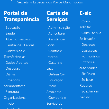
Secretaria Especial dos Povos Quilombolas
Portal da
Carta de
E-sic
Transparência
Serviços
Como
solicitar
Educação
Administração
Consulte sua
Saúde
Agricultura
Solicitação
Atos normativos
Assistência
Decretos
Central de Dúvidas
Social
Estatísticas
Convênios e
Controle
Formulários
Transferências
Interno
Prazos e
Dados Abertos
Cultura e
autoridades
Despesas
Lazer
Sic Físico
Diárias
Defesa Civil
Solicitar
Emendas
Educação
Recurso
parlamentares
Meio
Solicitar um
Estrutura
Ambiente
pedido
Organizacional
Ouvidoria e
Inicio
Serviço de