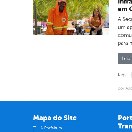
Infr
em 
A Sec
um ape
comun
para 
Leia 
tags:
por Asc
Mapa do Site
Port
Tra
A Prefeitura