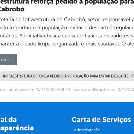
aestrutura reforça pedido à população para 
Cabrobó
retaria de Infraestrutura de Cabrobó, setor responsável 
lo importante à população: evitar o descarte irregular d
itárias. A iniciativa busca conscientizar os moradores 
manter a cidade limpa, organizada e mais saudável. O ale
mais...
INFRAESTRUTURA REFORÇA PEDIDO À POPULAÇÃO PARA EVITAR DESCARTE IR
om, publicado em 25/11/2025 09h44, última modificação em 25/11/2
al da
Carta de Serviços
nsparência
Administração