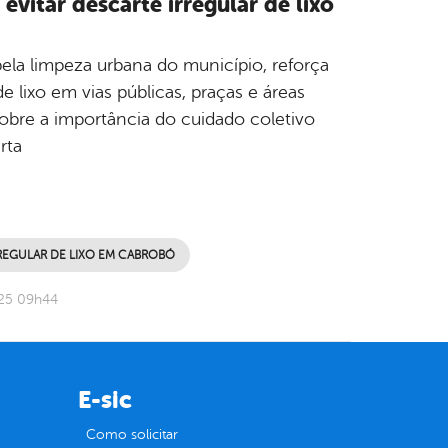
evitar descarte irregular de lixo
pela limpeza urbana do município, reforça
e lixo em vias públicas, praças e áreas
sobre a importância do cuidado coletivo
rta
REGULAR DE LIXO EM CABROBÓ
025 09h44
E-sic
Como solicitar