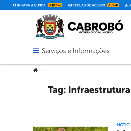
IR PARA A BUSCA
SHIFT+5
TECLAS DE ACESSO
ALT+P
M
Serviços e Informações
Abrir menu principal de navegação
Você está aqui:
>
Tag:
Infraestrutura
NOTICI