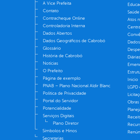
A Vice Prefeita
Educa
Contato
Saúde
Contracheque Online
Atos 
Controladoria Interna
Centra
Dados Abertos
Convên
Dados Geográficos de Cabrobó
Dados
Glossário
Despe
História de Cabrobó
Diária
Notícias
Emend
O Prefeito
Estrut
Página de exemplo
Inicio
PNAB – Plano Nacional Aldir Blanc
LGPD e
Política de Privacidade
Licita
Portal do Servidor
Obras 
Potencialidade
Plane
Serviços Digitais
Receit
Plano Diretor
Recur
Símbolos e Hinos
Renúnc
Secretarias