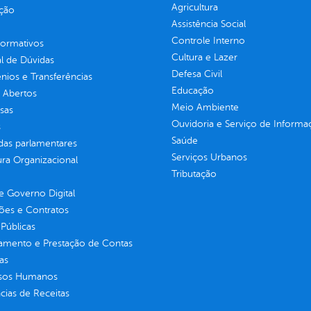
Agricultura
ção
Assistência Social
Controle Interno
normativos
Cultura e Lazer
l de Dúvidas
Defesa Civil
ios e Transferências
Educação
 Abertos
Meio Ambiente
sas
Ouvidoria e Serviço de Informa
s
Saúde
as parlamentares
Serviços Urbanos
ura Organizacional
Tributação
 Governo Digital
ções e Contratos
Públicas
jamento e Prestação de Contas
as
sos Humanos
ias de Receitas