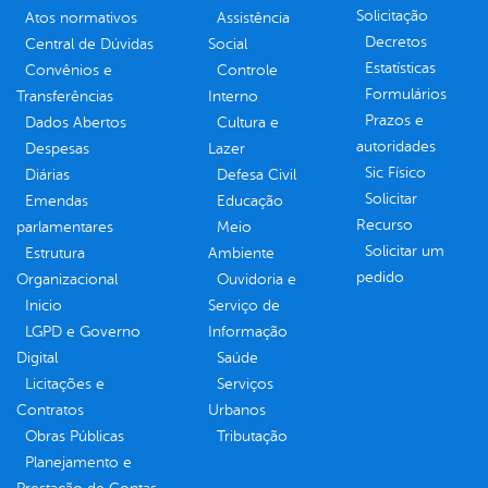
Solicitação
Atos normativos
Assistência
Decretos
Central de Dúvidas
Social
Estatísticas
Convênios e
Controle
Formulários
Transferências
Interno
Prazos e
Dados Abertos
Cultura e
autoridades
Despesas
Lazer
Sic Físico
Diárias
Defesa Civil
Solicitar
Emendas
Educação
Recurso
parlamentares
Meio
Solicitar um
Estrutura
Ambiente
pedido
Organizacional
Ouvidoria e
Inicio
Serviço de
LGPD e Governo
Informação
Digital
Saúde
Licitações e
Serviços
Contratos
Urbanos
Obras Públicas
Tributação
Planejamento e