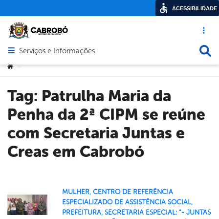
ACESSIBILIDADE
Acesso ráp
Busca
Serviços e Informações
Abrir menu principal de navegação
Você está aqui:
>
Tag:
Patrulha Maria da
Penha da 2ª CIPM se reúne
com Secretaria Juntas e
Creas em Cabrobó
MULHER
,
CENTRO DE REFERÊNCIA
ESPECIALIZADO DE ASSISTÊNCIA SOCIAL
,
PREFEITURA
,
SECRETARIA ESPECIAL: “- JUNTAS