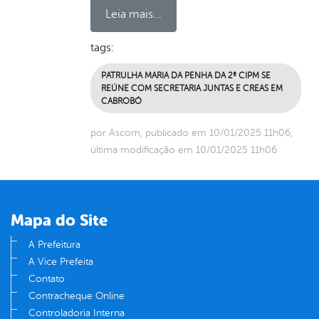
Leia mais...
tags:
PATRULHA MARIA DA PENHA DA 2ª CIPM SE
REÚNE COM SECRETARIA JUNTAS E CREAS EM
CABROBÓ
por Ascom, publicado em 10/01/2025 11h06,
última modificação em 10/01/2025 11h06
Mapa do Site
A Prefeitura
A Vice Prefeita
Contato
Contracheque Online
Controladoria Interna