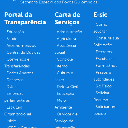
Secretaria Especial dos Povos Quilombolas
Portal da
Carta de
E-sic
Transparência
Serviços
Como
solicitar
Educação
Administração
Consulte sua
Saúde
Agricultura
Solicitação
Atos normativos
Assistência
Decretos
Central de Dúvidas
Social
Estatísticas
Convênios e
Controle
Formulários
Transferências
Interno
Prazos e
Dados Abertos
Cultura e
autoridades
Despesas
Lazer
Sic Físico
Diárias
Defesa Civil
Solicitar
Emendas
Educação
Recurso
parlamentares
Meio
Solicitar um
Estrutura
Ambiente
pedido
Organizacional
Ouvidoria e
Inicio
Serviço de
LGPD e Governo
Informação