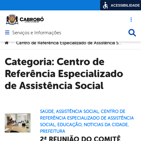
ACESSIBILIDADE
Acesso ráp
Busca
Serviços e Informações
Abrir menu principal de navegação
Você está aqui:
Centro de Referência Especializado de Assistência Social
>
Categoria:
Centro de
Referência Especializado
de Assistência Social
SAÚDE
,
ASSISTÊNCIA SOCIAL
,
CENTRO DE
REFERÊNCIA ESPECIALIZADO DE ASSISTÊNCIA
SOCIAL
,
EDUCAÇÃO
,
NOTICIAS DA CIDADE
,
PREFEITURA
2ª REUNIÃO DO COMITÊ