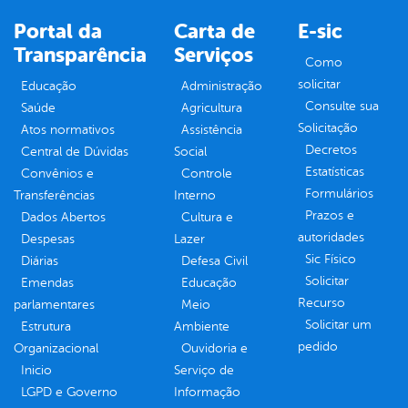
Portal da
Carta de
E-sic
Transparência
Serviços
Como
solicitar
Educação
Administração
Consulte sua
Saúde
Agricultura
Solicitação
Atos normativos
Assistência
Decretos
Central de Dúvidas
Social
Estatísticas
Convênios e
Controle
Formulários
Transferências
Interno
Prazos e
Dados Abertos
Cultura e
autoridades
Despesas
Lazer
Sic Físico
Diárias
Defesa Civil
Solicitar
Emendas
Educação
Recurso
parlamentares
Meio
Solicitar um
Estrutura
Ambiente
pedido
Organizacional
Ouvidoria e
Inicio
Serviço de
LGPD e Governo
Informação