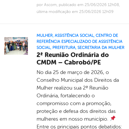
por Ascom, publicado em 25/06/2026 12h08,
última modificação em 25/06/2026 12h09
MULHER
,
ASSISTÊNCIA SOCIAL
,
CENTRO DE
REFERÊNCIA ESPECIALIZADO DE ASSISTÊNCIA
SOCIAL
,
PREFEITURA
,
SECRETARIA DA MULHER
2ª Reunião Ordinária do
CMDM – Cabrobó/PE
No dia 25 de março de 2026, o
Conselho Municipal dos Direitos da
Mulher realizou sua 2ª Reunião
Ordinária, fortalecendo o
compromisso com a promoção,
proteção e defesa dos direitos das
mulheres em nosso município.
Entre os principais pontos debatidos: