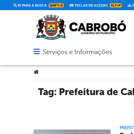
IR PARA A BUSCA
SHIFT+5
TECLAS DE ACESSO
ALT+P
M
Serviços e Informações
Abrir menu principal de navegação
Você está aqui:
>
Tag:
Prefeitura de C
PREFEI