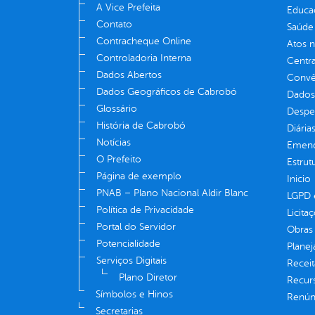
A Vice Prefeita
Educa
Contato
Saúde
Contracheque Online
Atos 
Controladoria Interna
Centra
Dados Abertos
Convên
Dados Geográficos de Cabrobó
Dados
Glossário
Despe
História de Cabrobó
Diária
Notícias
Emend
O Prefeito
Estrut
Página de exemplo
Inicio
PNAB – Plano Nacional Aldir Blanc
LGPD e
Política de Privacidade
Licita
Portal do Servidor
Obras 
Potencialidade
Plane
Serviços Digitais
Receit
Plano Diretor
Recur
Símbolos e Hinos
Renúnc
Secretarias