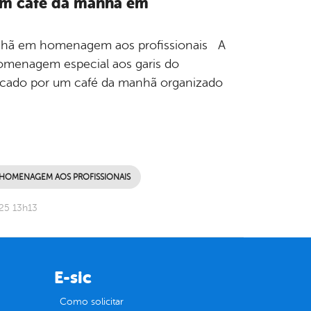
com café da manhã em
manhã em homenagem aos profissionais A
omenagem especial aos garis do
rcado por um café da manhã organizado
 HOMENAGEM AOS PROFISSIONAIS
25 13h13
E-sic
Como solicitar