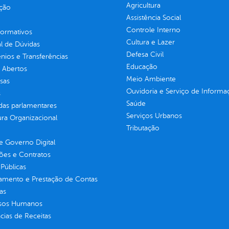
Agricultura
ção
Assistência Social
Controle Interno
normativos
Cultura e Lazer
l de Dúvidas
Defesa Civil
ios e Transferências
Educação
 Abertos
Meio Ambiente
sas
Ouvidoria e Serviço de Informa
s
Saúde
as parlamentares
Serviços Urbanos
ura Organizacional
Tributação
 Governo Digital
ções e Contratos
Públicas
jamento e Prestação de Contas
as
sos Humanos
ias de Receitas