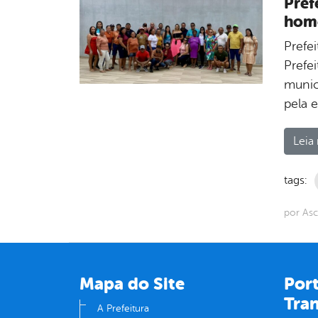
Pref
home
Prefe
Prefe
munic
pela 
Leia 
tags:
por Asc
Mapa do Site
Port
Tra
A Prefeitura