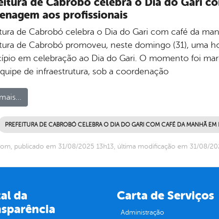
eitura de Cabrobó celebra o Dia do Gari 
nagem aos profissionais
itura de Cabrobó celebra o Dia do Gari com café da 
itura de Cabrobó promoveu, neste domingo (31), uma h
ípio em celebração ao Dia do Gari. O momento foi ma
equipe de infraestrutura, sob a coordenação
mais...
PREFEITURA DE CABROBÓ CELEBRA O DIA DO GARI COM CAFÉ DA MANHÃ EM
om, publicado em 31/08/2025 13h13, última modificação em 31/08/20
al da
Carta de Serviços
nsparência
Administração