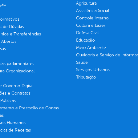
Agricultura
ção
Assistência Social
Controle Interno
normativos
Cultura e Lazer
l de Dúvidas
Defesa Civil
ios e Transferências
Educação
 Abertos
Meio Ambiente
sas
Ouvidoria e Serviço de Informa
s
Saúde
as parlamentares
Serviços Urbanos
ura Organizacional
Tributação
 Governo Digital
ções e Contratos
Públicas
jamento e Prestação de Contas
as
sos Humanos
ias de Receitas