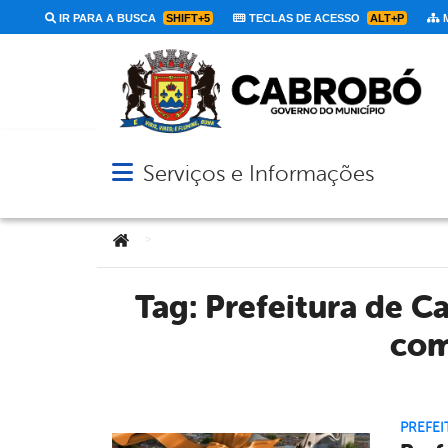
IR PARA A BUSCA
SHIFT+5
TECLAS DE ACESSO
ALT+P
M
Serviços e Informações
Abrir menu principal de navegação
Você está aqui:
>
Tag:
Prefeitura de C
com
PREFEI