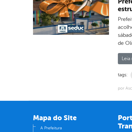
Pref
estr
Prefe
acolh
sábad
de Ol
Leia 
tags:
por Asc
Mapa do Site
Port
Tra
A Prefeitura