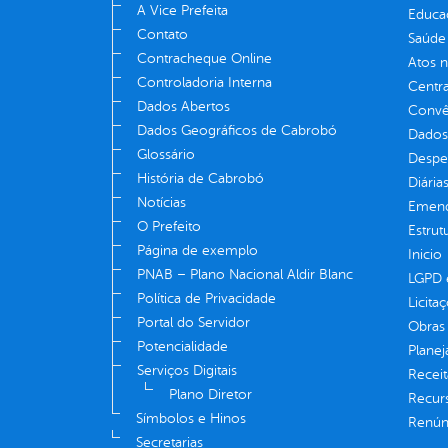
A Vice Prefeita
Educa
Contato
Saúde
Contracheque Online
Atos 
Controladoria Interna
Centra
Dados Abertos
Convên
Dados Geográficos de Cabrobó
Dados
Glossário
Despe
História de Cabrobó
Diária
Notícias
Emend
O Prefeito
Estrut
Página de exemplo
Inicio
PNAB – Plano Nacional Aldir Blanc
LGPD e
Política de Privacidade
Licita
Portal do Servidor
Obras 
Potencialidade
Plane
Serviços Digitais
Receit
Plano Diretor
Recur
Símbolos e Hinos
Renúnc
Secretarias