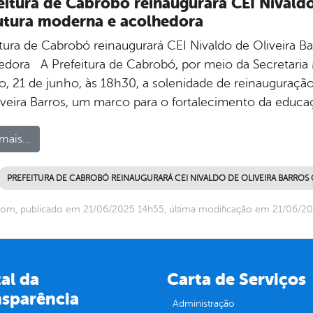
eitura de Cabrobó reinaugurará CEI Nivald
utura moderna e acolhedora
itura de Cabrobó reinaugurará CEI Nivaldo de Oliveira 
edora A Prefeitura de Cabrobó, por meio da Secretaria 
o, 21 de junho, às 18h30, a solenidade de reinauguraçã
iveira Barros, um marco para o fortalecimento da educaç
mais...
PREFEITURA DE CABROBÓ REINAUGURARÁ CEI NIVALDO DE OLIVEIRA BARR
om, publicado em 21/06/2025 14h55, última modificação em 21/06/2
al da
Carta de Serviços
nsparência
Administração