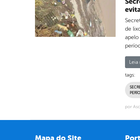
Secr
evit
Secre
de li
apelo
perío
Leia 
tags:
SECR
PERÍ
por Asc
Mapa do Site
Port