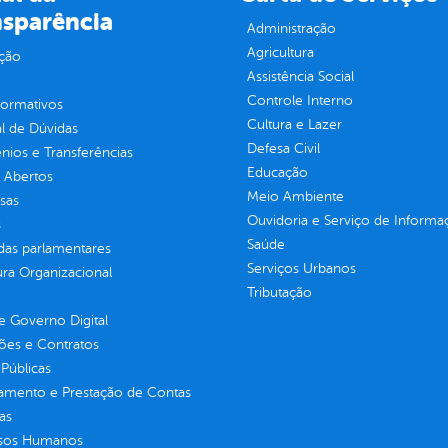
nsparência
Administração
Agricultura
ção
Assistência Social
Controle Interno
normativos
Cultura e Lazer
l de Dúvidas
Defesa Civil
ios e Transferências
Educação
 Abertos
Meio Ambiente
sas
Ouvidoria e Serviço de Informa
s
Saúde
as parlamentares
Serviços Urbanos
ura Organizacional
Tributação
 Governo Digital
ções e Contratos
Públicas
jamento e Prestação de Contas
as
sos Humanos