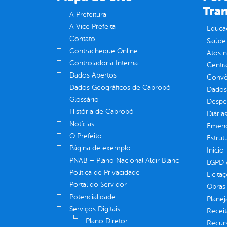
Tra
A Prefeitura
A Vice Prefeita
Educa
Contato
Saúde
Contracheque Online
Atos 
Controladoria Interna
Centra
Dados Abertos
Convên
Dados Geográficos de Cabrobó
Dados
Glossário
Despe
História de Cabrobó
Diária
Notícias
Emend
O Prefeito
Estrut
Página de exemplo
Inicio
PNAB – Plano Nacional Aldir Blanc
LGPD e
Política de Privacidade
Licita
Portal do Servidor
Obras 
Potencialidade
Plane
Serviços Digitais
Receit
Plano Diretor
Recur