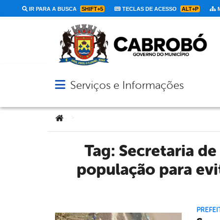
IR PARA A BUSCA
SHIFT+5
TECLAS DE ACESSO
ALT+P
M
Serviços e Informações
Abrir menu principal de navegação
Você está aqui:
>
Tag:
Secretaria de
população para evi
PREFEI