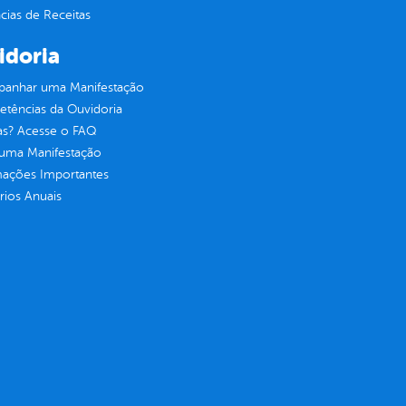
ias de Receitas
idoria
anhar uma Manifestação
tências da Ouvidoria
as? Acesse o FAQ
 uma Manifestação
mações Importantes
rios Anuais