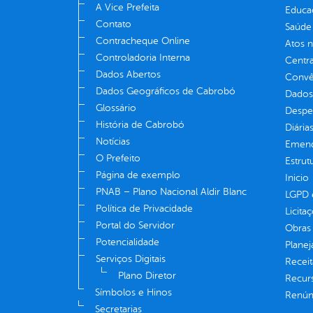
A Vice Prefeita
Educa
Contato
Saúde
Contracheque Online
Atos 
Controladoria Interna
Centra
Dados Abertos
Convên
Dados Geográficos de Cabrobó
Dados
Glossário
Despe
História de Cabrobó
Diária
Notícias
Emend
O Prefeito
Estrut
Página de exemplo
Inicio
PNAB – Plano Nacional Aldir Blanc
LGPD e
Política de Privacidade
Licita
Portal do Servidor
Obras 
Potencialidade
Plane
Serviços Digitais
Receit
Plano Diretor
Recur
Símbolos e Hinos
Renúnc
Secretarias