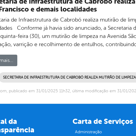
etaria de Infraestrutura de Cabrobó realiz
Francisco e demais localidades
taria de Infraestrutura de Cabrobó realiza mutirão de l
idades Conforme já havia sido anunciado, a Secretaria d
quinta-feira (30), um mutirão de limpeza na Avenida São
ação, varrição e recolhimento de entulhos, contribuind
mais...
SECRETARIA DE INFRAESTRUTURA DE CABROBÓ REALIZA MUTIRÃO DE LIMPEZA
om, publicado em 31/01/2025 11h32, última modificação em 31/01/20
al da
Carta de Serviços
nsparência
Administração