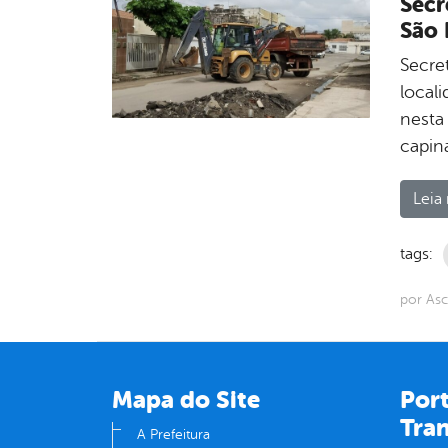
Secr
São 
Secre
local
nesta 
capin
Leia 
tags:
por Asc
Mapa do Site
Port
Tra
A Prefeitura