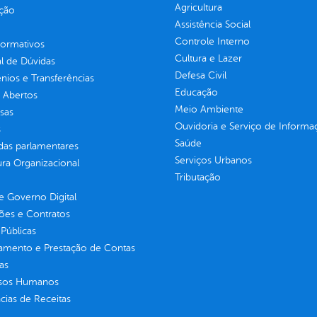
Agricultura
ção
Assistência Social
Controle Interno
normativos
Cultura e Lazer
l de Dúvidas
Defesa Civil
ios e Transferências
Educação
 Abertos
Meio Ambiente
sas
Ouvidoria e Serviço de Informa
s
Saúde
as parlamentares
Serviços Urbanos
ura Organizacional
Tributação
 Governo Digital
ções e Contratos
Públicas
jamento e Prestação de Contas
as
sos Humanos
ias de Receitas