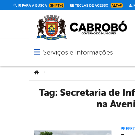
IR PARA A BUSCA
SHIFT+5
TECLAS DE ACESSO
ALT+P
M
Serviços e Informações
Abrir menu principal de navegação
Você está aqui:
>
Tag:
Secretaria de In
na Aveni
PREFEI