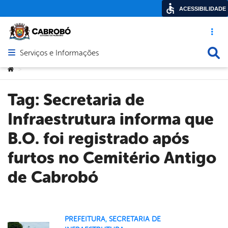
ACESSIBILIDADE
Acesso ráp
Busca
Serviços e Informações
Abrir menu principal de navegação
Você está aqui:
>
Tag:
Secretaria de
Infraestrutura informa que
B.O. foi registrado após
furtos no Cemitério Antigo
de Cabrobó
PREFEITURA
,
SECRETARIA DE