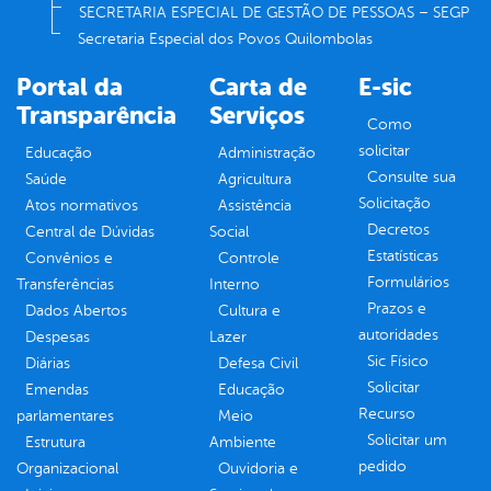
SECRETARIA ESPECIAL DE GESTÃO DE PESSOAS – SEGP
Secretaria Especial dos Povos Quilombolas
Portal da
Carta de
E-sic
Transparência
Serviços
Como
solicitar
Educação
Administração
Consulte sua
Saúde
Agricultura
Solicitação
Atos normativos
Assistência
Decretos
Central de Dúvidas
Social
Estatísticas
Convênios e
Controle
Formulários
Transferências
Interno
Prazos e
Dados Abertos
Cultura e
autoridades
Despesas
Lazer
Sic Físico
Diárias
Defesa Civil
Solicitar
Emendas
Educação
Recurso
parlamentares
Meio
Solicitar um
Estrutura
Ambiente
pedido
Organizacional
Ouvidoria e