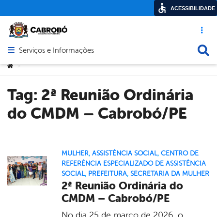
ACESSIBILIDADE
Acesso ráp
Busca
Serviços e Informações
Abrir menu principal de navegação
Você está aqui:
>
Tag:
2ª Reunião Ordinária
do CMDM – Cabrobó/PE
MULHER
,
ASSISTÊNCIA SOCIAL
,
CENTRO DE
REFERÊNCIA ESPECIALIZADO DE ASSISTÊNCIA
SOCIAL
,
PREFEITURA
,
SECRETARIA DA MULHER
2ª Reunião Ordinária do
CMDM – Cabrobó/PE
No dia 25 de março de 2026, o