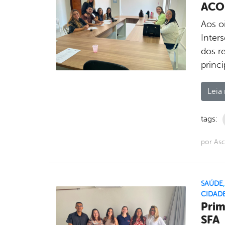
ACO
Aos oi
Inter
dos r
princ
Leia 
tags:
por Asc
SAÚDE
CIDAD
Prim
SFA