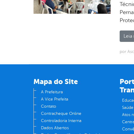
Técni
Perna
Prote
Leia 
por As
Mapa do Site
Port
Tra
A Prefeitura
A Vice Prefeita
Educa
Contato
Saúde
Contracheque Online
Atos 
Controladoria Interna
Centra
Dados Abertos
Convên