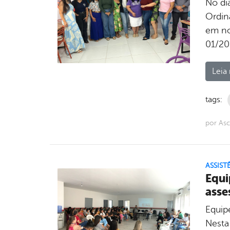
No di
Ordin
em no
01/2
Leia 
tags:
por As
ASSIST
Equi
asse
Equip
Nesta