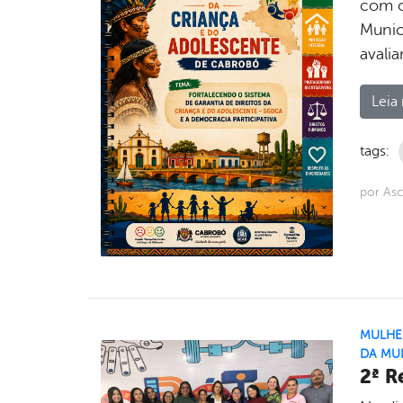
com o
Munic
avalia
Leia 
tags:
por As
MULHE
DA MU
2ª R