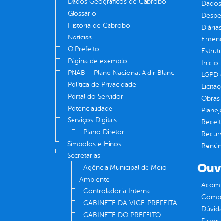
Dados Geográficos de Cabrobó
Dados
Glossário
Despe
História de Cabrobó
Diária
Notícias
Emend
O Prefeito
Estrut
Página de exemplo
Inicio
PNAB – Plano Nacional Aldir Blanc
LGPD e
Política de Privacidade
Licita
Portal do Servidor
Obras 
Potencialidade
Plane
Serviços Digitais
Receit
Plano Diretor
Recur
Símbolos e Hinos
Renúnc
Secretarias
Ouv
Agência Municipal de Meio
Ambiente
Acomp
Controladoria Interna
Compe
GABINETE DA VICE-PREFEITA
Dúvid
GABINETE DO PREFEITO
Fazer