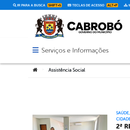
IR PARA A BUSCA
SHIFT+5
TECLAS DE ACESSO
ALT+P
M
Serviços e Informações
Abrir menu principal de navegação
Você está aqui:
>
Assistência Social
SAÚDE
CIDAD
2ª 