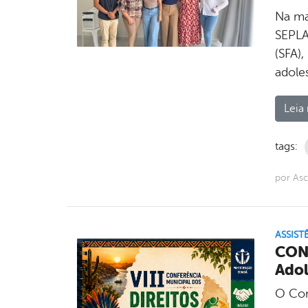
Na ma
SEPLA
(SFA)
adole
Leia 
tags:
por As
ASSIST
CONV
Adol
O Con