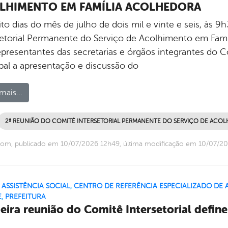
LHIMENTO EM FAMÍLIA ACOLHEDORA
to dias do mês de julho de dois mil e vinte e seis, às 
setorial Permanente do Serviço de Acolhimento em Famíl
epresentantes das secretarias e órgãos integrantes do 
ipal a apresentação e discussão do
mais...
2ª REUNIÃO DO COMITÊ INTERSETORIAL PERMANENTE DO SERVIÇO DE ACOL
om, publicado em 10/07/2026 12h49, última modificação em 10/07/2
,
ASSISTÊNCIA SOCIAL
,
CENTRO DE REFERÊNCIA ESPECIALIZADO DE A
E
,
PREFEITURA
eira reunião do Comitê Intersetorial define