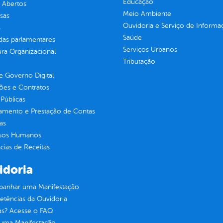
Educação
 Abertos
Meio Ambiente
sas
Ouvidoria e Serviço de Informa
s
Saúde
as parlamentares
Serviços Urbanos
ura Organizacional
Tributação
 Governo Digital
ções e Contratos
Públicas
jamento e Prestação de Contas
as
sos Humanos
ias de Receitas
idoria
anhar uma Manifestação
tências da Ouvidoria
as? Acesse o FAQ
 uma Manifestação