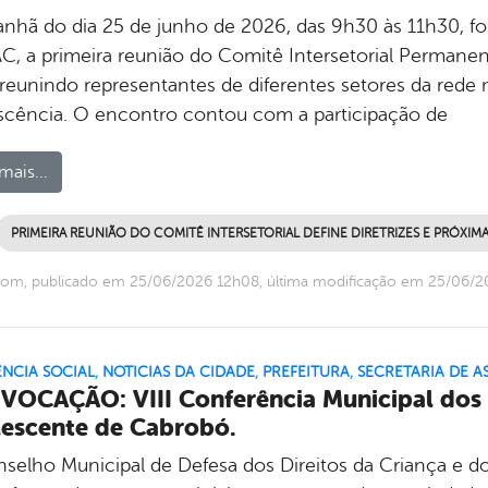
nhã do dia 25 de junho de 2026, das 9h30 às 11h30, foi 
C, a primeira reunião do Comitê Intersetorial Permanen
, reunindo representantes de diferentes setores da rede 
scência. O encontro contou com a participação de
mais...
PRIMEIRA REUNIÃO DO COMITÊ INTERSETORIAL DEFINE DIRETRIZES E PRÓXIM
com, publicado em 25/06/2026 12h08, última modificação em 25/06/
ÊNCIA SOCIAL
,
NOTICIAS DA CIDADE
,
PREFEITURA
,
SECRETARIA DE AS
OCAÇÃO: VIII Conferência Municipal dos D
escente de Cabrobó.
selho Municipal de Defesa dos Direitos da Criança e