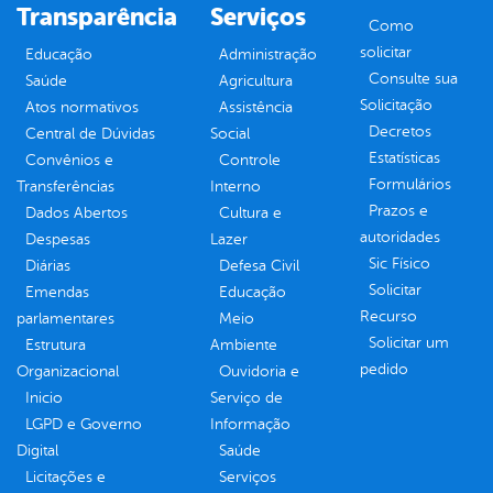
Transparência
Serviços
Como
solicitar
Educação
Administração
Consulte sua
Saúde
Agricultura
Solicitação
Atos normativos
Assistência
Decretos
Central de Dúvidas
Social
Estatísticas
Convênios e
Controle
Formulários
Transferências
Interno
Prazos e
Dados Abertos
Cultura e
autoridades
Despesas
Lazer
Sic Físico
Diárias
Defesa Civil
Solicitar
Emendas
Educação
Recurso
parlamentares
Meio
Solicitar um
Estrutura
Ambiente
pedido
Organizacional
Ouvidoria e
Inicio
Serviço de
LGPD e Governo
Informação
Digital
Saúde
Licitações e
Serviços