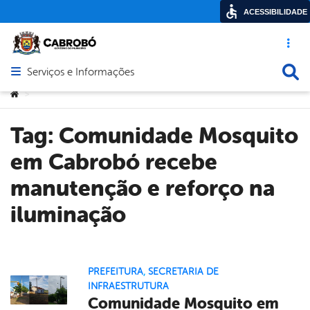
ACESSIBILIDADE
Acesso ráp
Busca
Serviços e Informações
Abrir menu principal de navegação
Você está aqui:
>
Tag:
Comunidade Mosquito
em Cabrobó recebe
manutenção e reforço na
iluminação
PREFEITURA
,
SECRETARIA DE
INFRAESTRUTURA
Comunidade Mosquito em