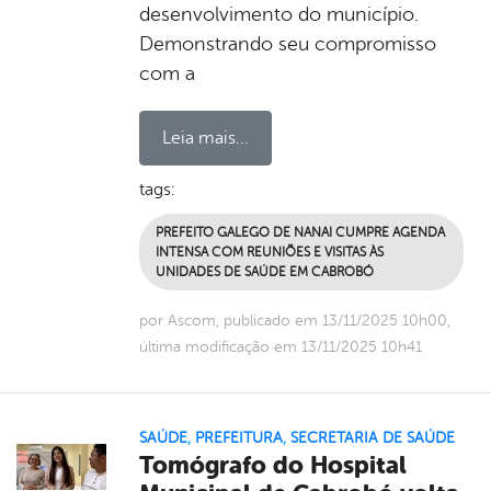
desenvolvimento do município.
Demonstrando seu compromisso
com a
Leia mais...
tags:
PREFEITO GALEGO DE NANAI CUMPRE AGENDA
INTENSA COM REUNIÕES E VISITAS ÀS
UNIDADES DE SAÚDE EM CABROBÓ
por Ascom, publicado em 13/11/2025 10h00,
última modificação em 13/11/2025 10h41
SAÚDE
,
PREFEITURA
,
SECRETARIA DE SAÚDE
Tomógrafo do Hospital