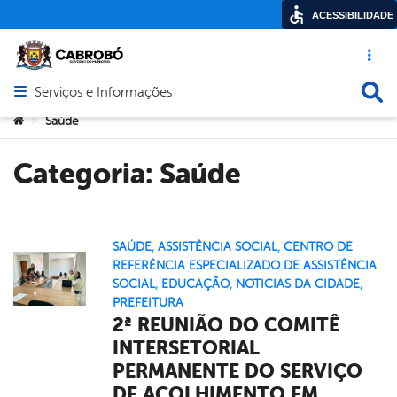
ACESSIBILIDADE
Acesso ráp
Busca
Serviços e Informações
Abrir menu principal de navegação
Você está aqui:
Saúde
>
Categoria:
Saúde
SAÚDE
,
ASSISTÊNCIA SOCIAL
,
CENTRO DE
REFERÊNCIA ESPECIALIZADO DE ASSISTÊNCIA
SOCIAL
,
EDUCAÇÃO
,
NOTICIAS DA CIDADE
,
PREFEITURA
2ª REUNIÃO DO COMITÊ
INTERSETORIAL
PERMANENTE DO SERVIÇO
DE ACOLHIMENTO EM