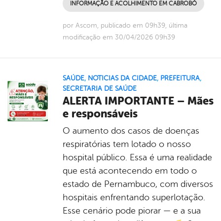
INFORMAÇÃO E ACOLHIMENTO EM CABROBÓ
por Ascom, publicado em 09h39, última
modificação em 30/04/2026 09h39
SAÚDE
,
NOTICIAS DA CIDADE
,
PREFEITURA
,
SECRETARIA DE SAÚDE
ALERTA IMPORTANTE – Mães
e responsáveis
O aumento dos casos de doenças
respiratórias tem lotado o nosso
hospital público. Essa é uma realidade
que está acontecendo em todo o
estado de Pernambuco, com diversos
hospitais enfrentando superlotação.
Esse cenário pode piorar — e a sua