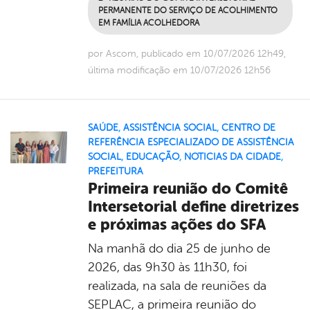
PERMANENTE DO SERVIÇO DE ACOLHIMENTO
EM FAMÍLIA ACOLHEDORA
por Ascom, publicado em 10/07/2026 12h49,
última modificação em 10/07/2026 12h56
SAÚDE
,
ASSISTÊNCIA SOCIAL
,
CENTRO DE
REFERÊNCIA ESPECIALIZADO DE ASSISTÊNCIA
SOCIAL
,
EDUCAÇÃO
,
NOTICIAS DA CIDADE
,
PREFEITURA
Primeira reunião do Comitê
Intersetorial define diretrizes
e próximas ações do SFA
Na manhã do dia 25 de junho de
2026, das 9h30 às 11h30, foi
realizada, na sala de reuniões da
SEPLAC, a primeira reunião do