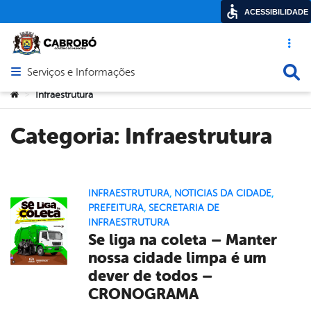
ACESSIBILIDADE
Acesso ráp
Busca
Serviços e Informações
Abrir menu principal de navegação
Você está aqui:
Infraestrutura
>
Categoria:
Infraestrutura
INFRAESTRUTURA
,
NOTICIAS DA CIDADE
,
PREFEITURA
,
SECRETARIA DE
INFRAESTRUTURA
Se liga na coleta – Manter
nossa cidade limpa é um
dever de todos –
CRONOGRAMA