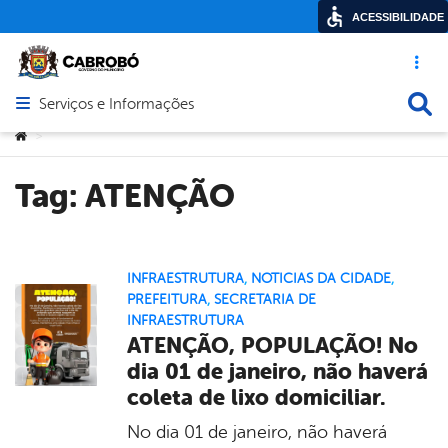
ACESSIBILIDADE
Acesso ráp
Busca
Serviços e Informações
Abrir menu principal de navegação
Você está aqui:
>
Tag:
ATENÇÃO
INFRAESTRUTURA
,
NOTICIAS DA CIDADE
,
PREFEITURA
,
SECRETARIA DE
INFRAESTRUTURA
ATENÇÃO, POPULAÇÃO! No
dia 01 de janeiro, não haverá
coleta de lixo domiciliar.
No dia 01 de janeiro, não haverá