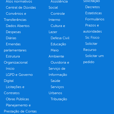
Solicitação
Atos normativos
Assistência
Decretos
Central de Dúvidas
Social
Estatísticas
Convênios e
Controle
Formulários
Transferências
Interno
Prazos e
Dados Abertos
Cultura e
autoridades
Despesas
Lazer
Sic Físico
Diárias
Defesa Civil
Solicitar
Emendas
Educação
Recurso
parlamentares
Meio
Solicitar um
Estrutura
Ambiente
pedido
Organizacional
Ouvidoria e
Inicio
Serviço de
LGPD e Governo
Informação
Digital
Saúde
Licitações e
Serviços
Contratos
Urbanos
Obras Públicas
Tributação
Planejamento e
Prestação de Contas