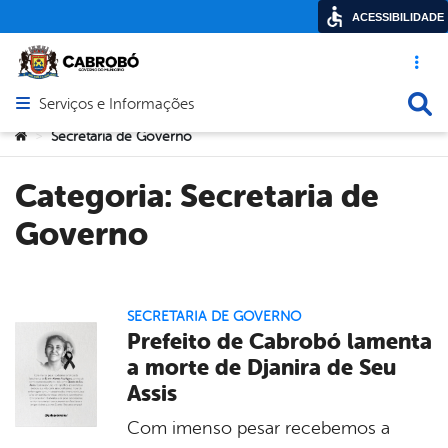
ACESSIBILIDADE
Acesso ráp
Busca
Serviços e Informações
Abrir menu principal de navegação
Você está aqui:
Secretaria de Governo
>
Categoria:
Secretaria de
Governo
SECRETARIA DE GOVERNO
Prefeito de Cabrobó lamenta
a morte de Djanira de Seu
Assis
Com imenso pesar recebemos a