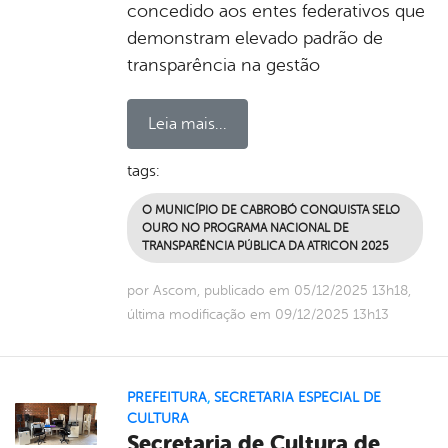
concedido aos entes federativos que
demonstram elevado padrão de
transparência na gestão
Leia mais...
tags:
O MUNICÍPIO DE CABROBÓ CONQUISTA SELO
OURO NO PROGRAMA NACIONAL DE
TRANSPARÊNCIA PÚBLICA DA ATRICON 2025
por Ascom, publicado em 05/12/2025 13h18,
última modificação em 09/12/2025 13h13
PREFEITURA
,
SECRETARIA ESPECIAL DE
CULTURA
Secretaria de Cultura de