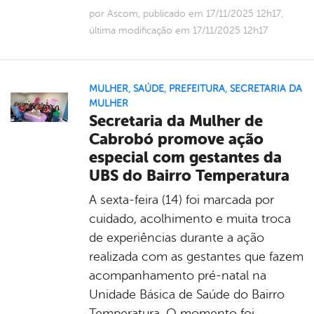
por Ascom, publicado em 17/11/2025 12h17,
última modificação em 17/11/2025 12h17
MULHER
,
SAÚDE
,
PREFEITURA
,
SECRETARIA DA
MULHER
Secretaria da Mulher de
Cabrobó promove ação
especial com gestantes da
UBS do Bairro Temperatura
A sexta-feira (14) foi marcada por
cuidado, acolhimento e muita troca
de experiências durante a ação
realizada com as gestantes que fazem
acompanhamento pré-natal na
Unidade Básica de Saúde do Bairro
Temperatura. O momento foi