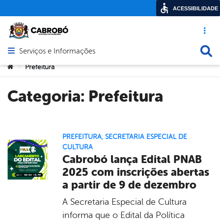
ACESSIBILIDADE
Acesso ráp
Busca
Serviços e Informações
Abrir menu principal de navegação
Você está aqui:
Prefeitura
>
Categoria:
Prefeitura
PREFEITURA
,
SECRETARIA ESPECIAL DE
CULTURA
Cabrobó lança Edital PNAB
2025 com inscrições abertas
a partir de 9 de dezembro
A Secretaria Especial de Cultura
informa que o Edital da Política