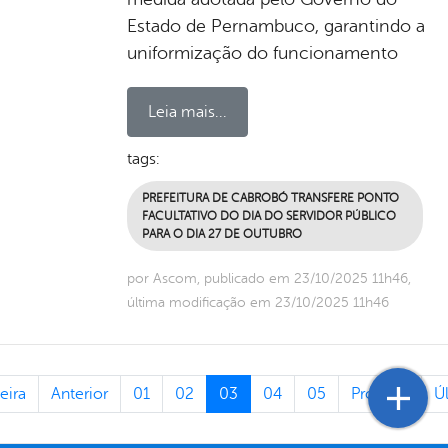
Estado de Pernambuco, garantindo a
uniformização do funcionamento
Leia mais...
tags:
PREFEITURA DE CABROBÓ TRANSFERE PONTO
FACULTATIVO DO DIA DO SERVIDOR PÚBLICO
PARA O DIA 27 DE OUTUBRO
por Ascom, publicado em 23/10/2025 11h46,
última modificação em 23/10/2025 11h46
eira
Anterior
01
02
03
04
05
Próxima
Ú