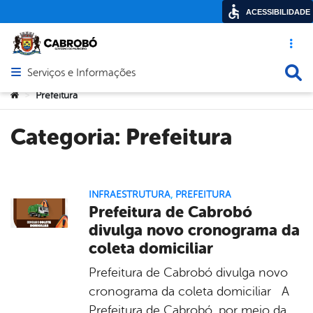
ACESSIBILIDADE
Acesso ráp
Busca
Serviços e Informações
Abrir menu principal de navegação
Você está aqui:
Prefeitura
>
Categoria:
Prefeitura
INFRAESTRUTURA
,
PREFEITURA
Prefeitura de Cabrobó
divulga novo cronograma da
coleta domiciliar
Prefeitura de Cabrobó divulga novo
cronograma da coleta domiciliar A
Prefeitura de Cabrobó, por meio da