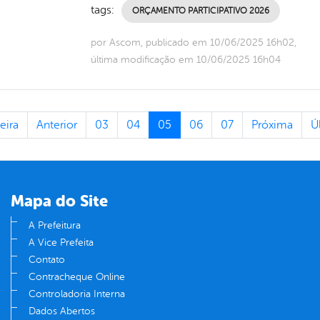
tags:
ORÇAMENTO PARTICIPATIVO 2026
por Ascom, publicado em 10/06/2025 16h02,
última modificação em 10/06/2025 16h04
eira
Anterior
03
04
05
06
07
Próxima
Ú
Mapa do Site
A Prefeitura
A Vice Prefeita
Contato
Contracheque Online
Controladoria Interna
Dados Abertos