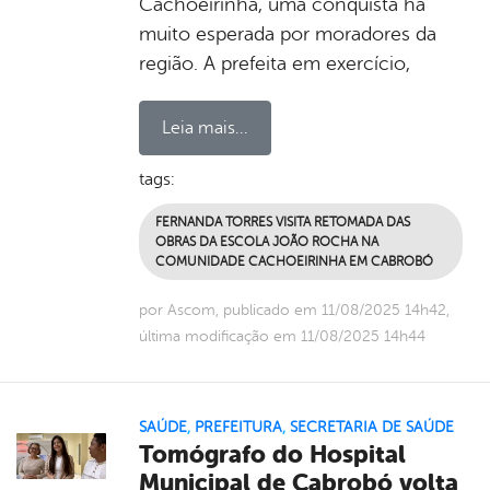
Cachoeirinha, uma conquista há
muito esperada por moradores da
região. A prefeita em exercício,
Leia mais...
tags:
FERNANDA TORRES VISITA RETOMADA DAS
OBRAS DA ESCOLA JOÃO ROCHA NA
COMUNIDADE CACHOEIRINHA EM CABROBÓ
por Ascom, publicado em 11/08/2025 14h42,
última modificação em 11/08/2025 14h44
SAÚDE
,
PREFEITURA
,
SECRETARIA DE SAÚDE
Tomógrafo do Hospital
Municipal de Cabrobó volta